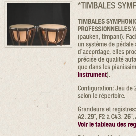
*TIMBALES SYM
TIMBALES SYMPHONI
PROFESSIONNELLES
Y
(pauken, timpani). Faci
un système de pédale 
d’accordage, elles pro
précise de qualité auta
que dans les pianissim
instrument
).
Configuration: Jeu de 2
selon le répertoire.
Grandeurs et registres
A2.
29
¨, F2 à C#3.
26
¨,
Voir le tableau des reg