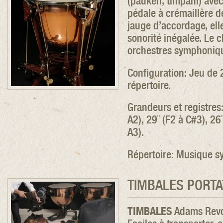
(pauken, timpani) ave
pédale à crémaillère d
jauge d’accordage, ell
sonorité inégalée. Le 
orchestres symphoniqu
Configuration: Jeu de 2
répertoire.
Grandeurs et registres
A2), 29¨ (F2 à C#3), 26¨
A3).
Répertoire: Musique 
TIMBALES PORTA
TIMBALES
Adams Revol